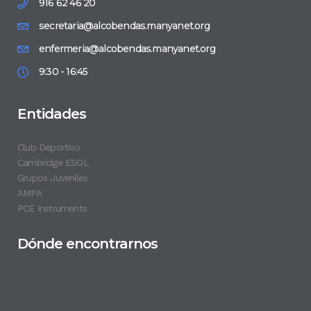
916 62 46 20
secretaria@alcobendas.manyanet.org
enfermeria@alcobendas.manyanet.org
9:30 - 16:45
Entidades
Club Deportivo
Cambridge ESOL
Grupos Juveniles
AMPA
PCE Instruments
Dónde encontrarnos