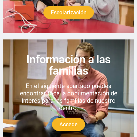
Escolarización
Información a las
familias
En el siguiente apartado puedes
encontrar toda la documentación de
interés para las familias de nuestro
centro:
Accede