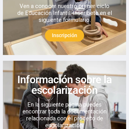
Ven a conocer nuestro primer ciclo
de Educación Infantil. Inscríbete en el
siguiente formulario.
Inscripción
Información sobre la
escolarización
En la siguiente página puedes
encontrar toda la documentación
relacionada con el proceso de
escolarización: