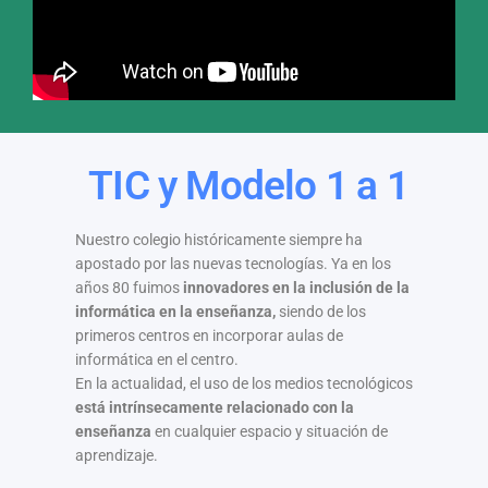
TIC y Modelo 1 a 1
Nuestro colegio históricamente siempre ha
apostado por las nuevas tecnologías. Ya en los
años 80 fuimos
innovadores en la inclusión de la
informática en la enseñanza,
siendo de los
primeros centros en incorporar aulas de
informática en el centro.
En la actualidad, el uso de los medios tecnológicos
está intrínsecamente relacionado con la
enseñanza
en cualquier espacio y situación de
aprendizaje.