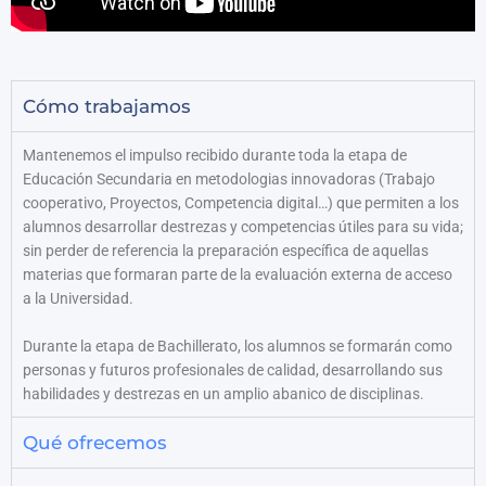
Cómo trabajamos
Mantenemos el impulso recibido durante toda la etapa de
Educación Secundaria en metodologias innovadoras (Trabajo
cooperativo, Proyectos, Competencia digital…) que permiten a los
alumnos desarrollar destrezas y competencias útiles para su vida;
sin perder de referencia la preparación específica de aquellas
materias que formaran parte de la evaluación externa de acceso
a la Universidad.
Durante la etapa de Bachillerato, los alumnos se formarán como
personas y futuros profesionales de calidad, desarrollando sus
habilidades y destrezas en un amplio abanico de disciplinas.
Qué ofrecemos