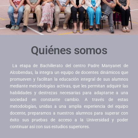
Quiénes somos
La etapa de Bachillerato del centro Padre Manyanet de
Alcobendas, la integra un equipo de docentes dinámicos que
promueven y facilitan la educación integral de sus alumnos
mediante metodologías activas, que les permitan adquirir las
habilidades y destrezas necesarias para adaptarse a una
sociedad en constante cambio. A través de estas
metodologías, unidas a una amplia experiencia del equipo
docente, preparamos a nuestros alumnos para superar con
éxito sus pruebas de acceso a la Universidad y poder
continuar así con sus estudios superiores.